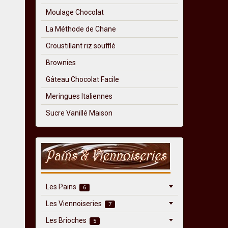
Moulage Chocolat
La Méthode de Chane
Croustillant riz soufflé
Brownies
Gâteau Chocolat Facile
Meringues Italiennes
Sucre Vanillé Maison
Les Pains
6
Les Viennoiseries
7
Les Brioches
5