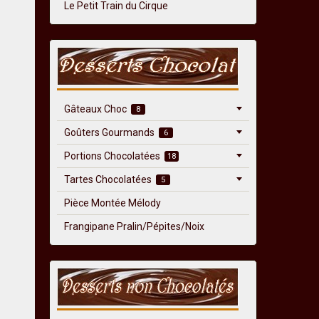
Le Petit Train du Cirque
Gâteaux Choc
8
Goûters Gourmands
6
Portions Chocolatées
18
Tartes Chocolatées
5
Pièce Montée Mélody
Frangipane Pralin/Pépites/Noix