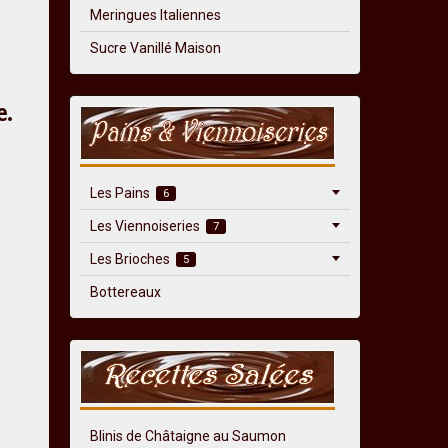
Meringues Italiennes
Sucre Vanillé Maison
e.
Les Pains
6
Les Viennoiseries
7
Les Brioches
5
Bottereaux
Blinis de Châtaigne au Saumon