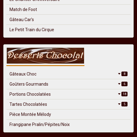
Match de Foot
Gâteau Car's
Le Petit Train du Cirque
Gâteaux Choc
8
Goûters Gourmands
6
Portions Chocolatées
18
Tartes Chocolatées
5
Pièce Montée Mélody
Frangipane Pralin/Pépites/Noix