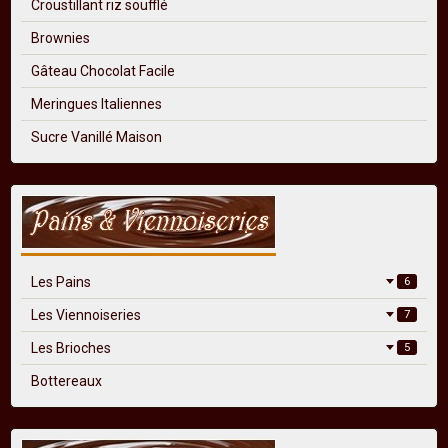
Croustillant riz soufflé
Brownies
Gâteau Chocolat Facile
Meringues Italiennes
Sucre Vanillé Maison
Les Pains
6
Les Viennoiseries
7
Les Brioches
5
Bottereaux