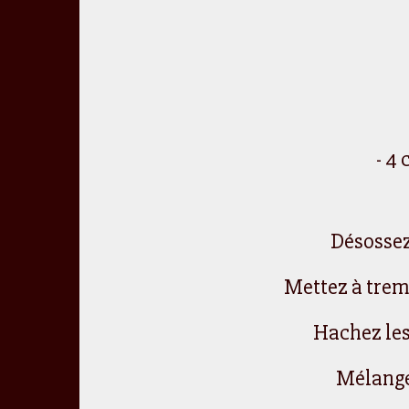
- 4
Désossez
Mettez à tremp
Hachez les 
Mélangez