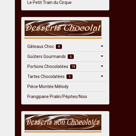
Le Petit Train du Cirque
Gâteaux Choc
8
Goûters Gourmands
6
Portions Chocolatées
18
Tartes Chocolatées
5
Pièce Montée Mélody
Frangipane Pralin/Pépites/Noix