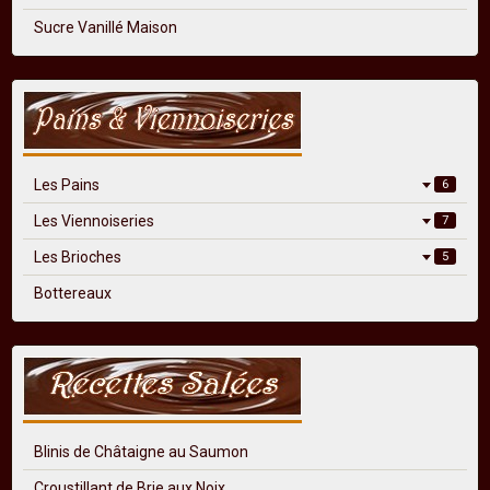
Sucre Vanillé Maison
Les Pains
6
Les Viennoiseries
7
Les Brioches
5
Bottereaux
Blinis de Châtaigne au Saumon
Croustillant de Brie aux Noix