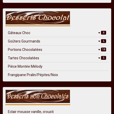
Gâteaux Choc
8
Goûters Gourmands
6
Portions Chocolatées
18
Tartes Chocolatées
5
Pièce Montée Mélody
Frangipane Pralin/Pépites/Noix
Eclair mousse vanille, crousti