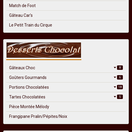
Match de Foot
Gâteau Car's
Le Petit Train du Cirque
Gâteaux Choc
8
Goûters Gourmands
6
Portions Chocolatées
18
Tartes Chocolatées
5
Pièce Montée Mélody
Frangipane Pralin/Pépites/Noix