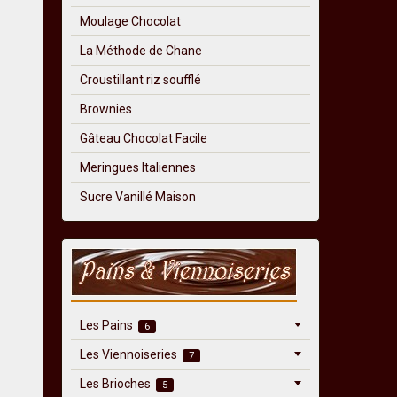
Moulage Chocolat
La Méthode de Chane
Croustillant riz soufflé
Brownies
Gâteau Chocolat Facile
Meringues Italiennes
Sucre Vanillé Maison
Les Pains
6
Les Viennoiseries
7
Les Brioches
5