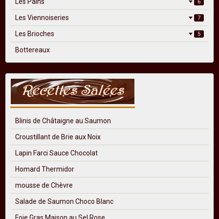
Les Pains
6
Les Viennoiseries
7
Les Brioches
5
Bottereaux
Blinis de Châtaigne au Saumon
Croustillant de Brie aux Noix
Lapin Farci Sauce Chocolat
Homard Thermidor
mousse de Chèvre
Salade de Saumon Choco Blanc
Foie Gras Maison au Sel Rose