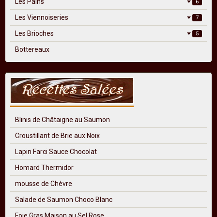
Les Pains
6
Les Viennoiseries
7
Les Brioches
5
Bottereaux
Blinis de Châtaigne au Saumon
Croustillant de Brie aux Noix
Lapin Farci Sauce Chocolat
Homard Thermidor
mousse de Chèvre
Salade de Saumon Choco Blanc
Foie Gras Maison au Sel Rose