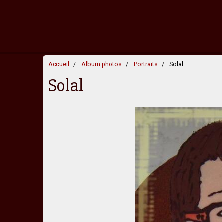
Accueil
Album photos
Portraits
Solal
Solal