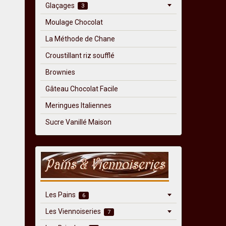
Glaçages
3
Moulage Chocolat
La Méthode de Chane
Croustillant riz soufflé
Brownies
Gâteau Chocolat Facile
Meringues Italiennes
Sucre Vanillé Maison
Les Pains
6
Les Viennoiseries
7