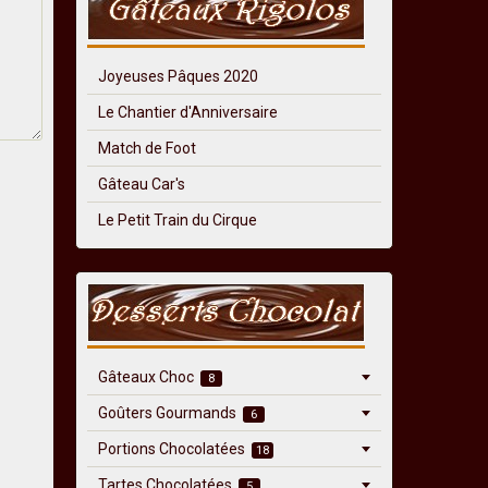
Joyeuses Pâques 2020
Le Chantier d'Anniversaire
Match de Foot
Gâteau Car's
Le Petit Train du Cirque
Gâteaux Choc
8
Goûters Gourmands
6
Portions Chocolatées
18
Tartes Chocolatées
5